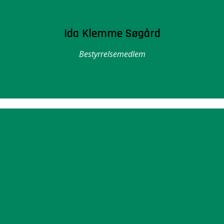
Ida Klemme Søgård
Bestyrrelsemedlem