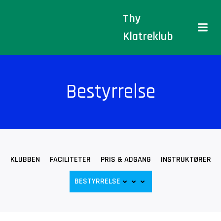
Videre
Thy
til
indhold
Klatreklub
Bestyrrelse
KLUBBEN
FACILITETER
PRIS & ADGANG
INSTRUKTØRER
BESTYRRELSE