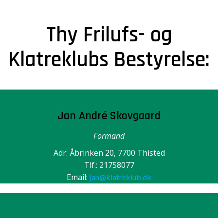
Thy Frilufs- og
Klatreklubs Bestyrelse:
Jan André Skovgaard
Formand
Adr: Åbrinken 20, 7700 Thisted
Tlf.: 21758077
Email:
jan@klatreklub.dk