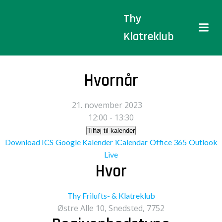
Videre
Thy
til
indhold
Klatreklub
Hvornår
21. november 2023
12:00 - 13:30
Tilføj til kalender
Download ICS
Google Kalender
iCalendar
Office 365
Outlook
Live
Hvor
Thy Frilufts- & Klatreklub
Østre Alle 10, Snedsted, 7752