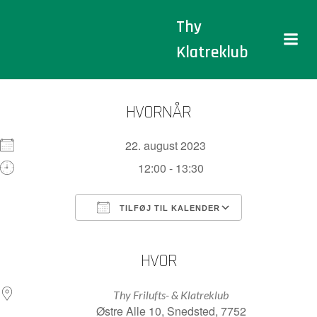
Videre
Thy
til
indhold
Klatreklub
HVORNÅR
22. august 2023
12:00 - 13:30
TILFØJ TIL KALENDER
Download ICS
Google Kalender
iCalendar
Office 365
Outlook Live
HVOR
Thy Frilufts- & Klatreklub
Østre Alle 10, Snedsted, 7752