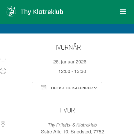
Videre
Thy Klatreklub
til
indhold
HVORNÅR
28. januar 2026
12:00 - 13:30
TILFØJ TIL KALENDER
Download ICS
Google Kalender
iCalendar
Office 365
Outlook Live
HVOR
Thy Frilufts- & Klatreklub
Østre Alle 10, Snedsted, 7752