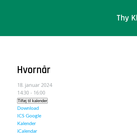
Videre
til
Thy K
indhold
Hvornår
18. januar 2024
14:30 - 16:00
Tilføj til kalender
Download
ICS
Google
Kalender
iCalendar