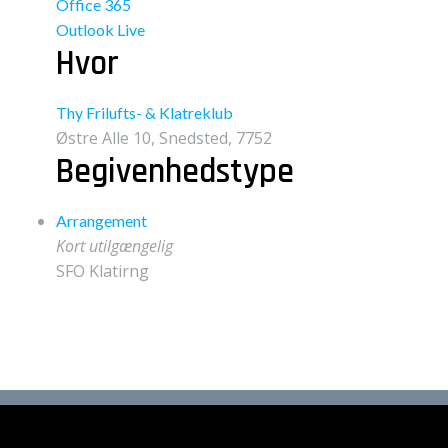
Office 365
Outlook Live
Hvor
Thy Frilufts- & Klatreklub
Østre Alle 10, Snedsted, 7752
Begivenhedstype
Arrangement
Kort utilgængelig
SFO Klatirng