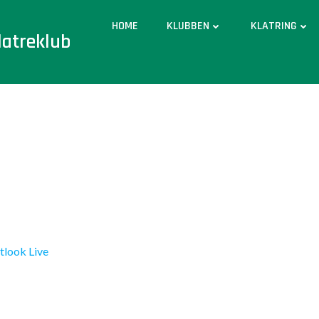
HOME
KLUBBEN
KLATRING
latreklub
tlook Live