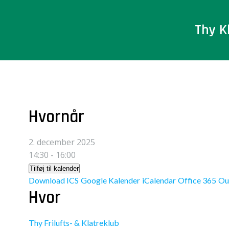
Videre
til
Thy K
indhold
Hvornår
2. december 2025
14:30 - 16:00
Tilføj til kalender
Download ICS
Google Kalender
iCalendar
Office 365
Ou
Hvor
Thy Frilufts- & Klatreklub