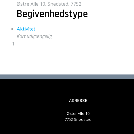
Østre Alle 10, Snedsted, 7752
Begivenhedstype
Aktivitet
Kort utilgængelig
ADRESSE
Øster Alle 10
7752 Snedsted