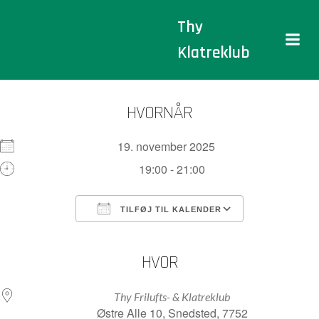
Videre
Thy
til
indhold
Klatreklub
HVORNÅR
19. november 2025
19:00 - 21:00
TILFØJ TIL KALENDER
Download ICS
Google Kalender
iCalendar
Office 365
Outlook Live
HVOR
Thy Frilufts- & Klatreklub
Østre Alle 10, Snedsted, 7752