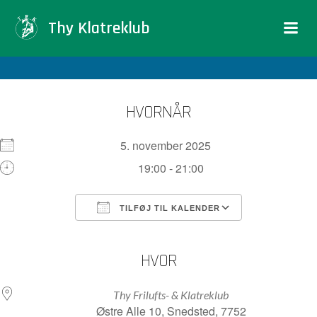
Videre
Thy Klatreklub
til
indhold
HVORNÅR
5. november 2025
19:00 - 21:00
TILFØJ TIL KALENDER
Download ICS
Google Kalender
iCalendar
Office 365
Outlook Live
HVOR
Thy Frilufts- & Klatreklub
Østre Alle 10, Snedsted, 7752