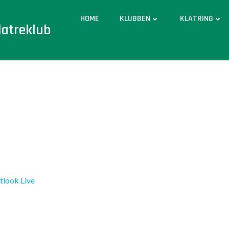
HOME
KLUBBEN
KLATRING
latreklub
tlook Live