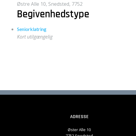
Østre Alle 10, Snedsted, 7752
Begivenhedstype
Seniorklatring
Kort utilgængelig
ADRESSE
Øster Alle 10
7752 Snedsted