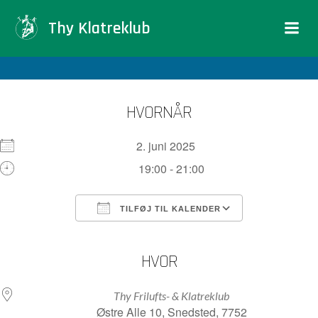
Videre
Thy Klatreklub
til
indhold
HVORNÅR
2. juni 2025
19:00 - 21:00
TILFØJ TIL KALENDER
Download ICS
Google Kalender
iCalendar
Office 365
Outlook Live
HVOR
Thy Frilufts- & Klatreklub
Østre Alle 10, Snedsted, 7752