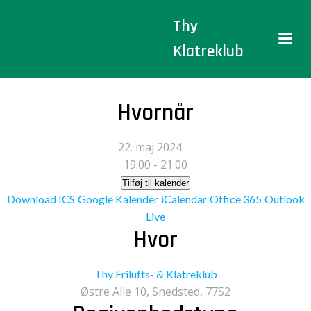
Videre
Thy
til
indhold
Klatreklub
Hvornår
22. maj 2024
19:00 - 21:00
Tilføj til kalender
Download ICS
Google Kalender
iCalendar
Office 365
Outlook
Live
Hvor
Thy Frilufts- & Klatreklub
Østre Alle 10, Snedsted, 7752