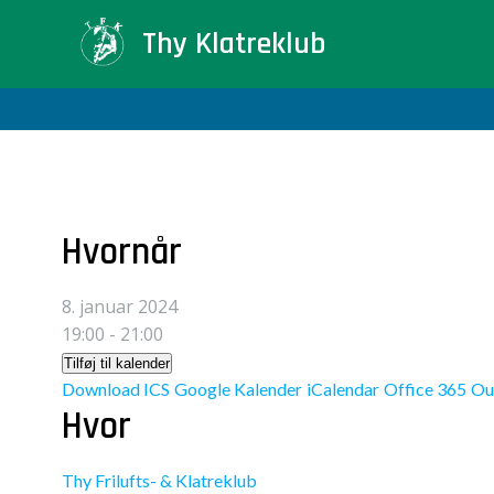
Videre
Thy Klatreklub
til
indhold
Hvornår
8. januar 2024
19:00 - 21:00
Tilføj til kalender
Download ICS
Google Kalender
iCalendar
Office 365
Ou
Hvor
Thy Frilufts- & Klatreklub