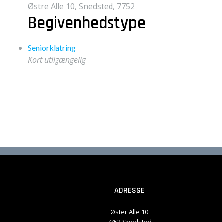
Østre Alle 10, Snedsted, 7752
Begivenhedstype
Seniorklatring
Kort utilgængelig
ADRESSE
Øster Alle 10
7752 Snedsted