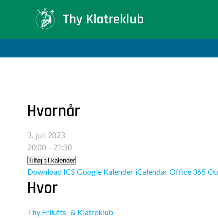
Videre
Thy Klatreklub
til
indhold
Hvornår
3. juli 2023
20:00 - 21:30
Tilføj til kalender
Download ICS
Google Kalender
iCalendar
Office 365
Ou
Hvor
Thy Frilufts- & Klatreklub