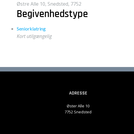
Østre Alle 10, Snedsted, 7752
Begivenhedstype
Seniorklatring
Kort utilgængelig
ADRESSE
Øster Alle 10
7752 Snedsted