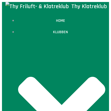
Videre
Thy Klatreklub
til
indhold
HOME
KLUBBEN