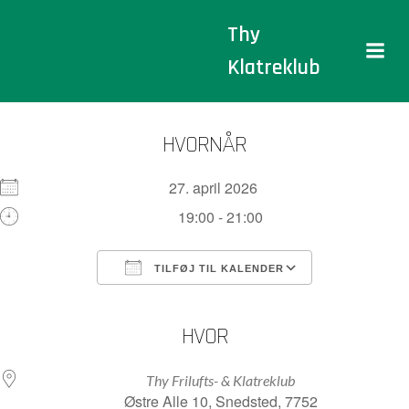
Videre
Thy
til
indhold
Klatreklub
HVORNÅR
27. april 2026
19:00 - 21:00
TILFØJ TIL KALENDER
Download ICS
Google Kalender
iCalendar
Office 365
Outlook Live
HVOR
Thy Frilufts- & Klatreklub
Østre Alle 10, Snedsted, 7752