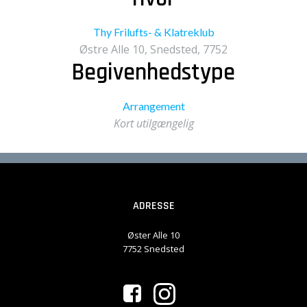
Thy Frilufts- & Klatreklub
Østre Alle 10, Snedsted, 7752
Begivenhedstype
Arrangement
Kort utilgængelig
ADRESSE
Øster Alle 10
7752 Snedsted