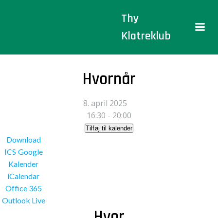
Videre
Thy
til
indhold
Klatreklub
Hvornår
8. april 2025
16:30 - 20:00
Tilføj til kalender
Download
ICS
Google
Kalender
iCalendar
Office 365
Outlook Live
Hvor