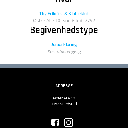
Thy Frilufts- & Klatreklub
Østre Alle 10, Snedsted, 7752
Begivenhedstype
Juniorklaring
Kort utilgængelig
ADRESSE
Øster Alle 10
7752 Snedsted