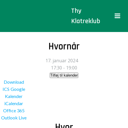
Videre
Thy
til
indhold
Klatreklub
Hvornår
17. januar 2024
17:30 - 19:00
Tilføj til kalender
Download
ICS
Google
Kalender
iCalendar
Office 365
Outlook Live
Hvor