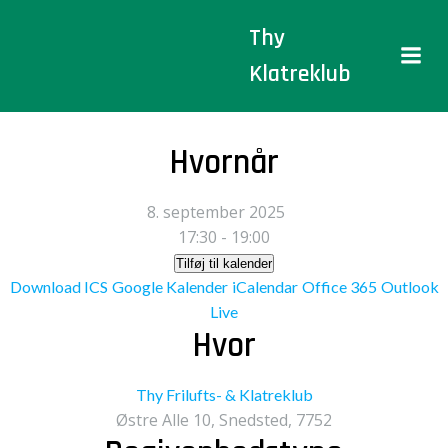
Videre
Thy
til
indhold
Klatreklub
Hvornår
8. september 2025
17:30 - 19:00
Tilføj til kalender
Download ICS
Google Kalender
iCalendar
Office 365
Outlook
Live
Hvor
Thy Frilufts- & Klatreklub
Østre Alle 10, Snedsted, 7752