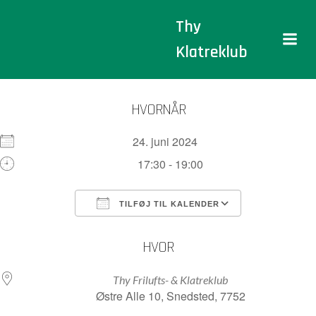
Videre
Thy
til
indhold
Klatreklub
HVORNÅR
24. juni 2024
17:30 - 19:00
TILFØJ TIL KALENDER
Download ICS
Google Kalender
HVOR
Thy Frilufts- & Klatreklub
Østre Alle 10, Snedsted, 7752