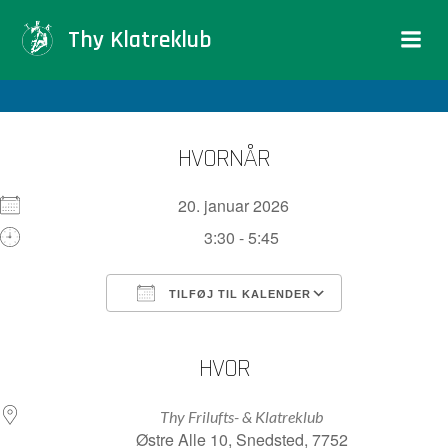
Videre
Thy Klatreklub
til
indhold
HVORNÅR
20. januar 2026
3:30 - 5:45
TILFØJ TIL KALENDER
Download ICS
Google Kalender
iCalendar
Office 365
Outlook Live
HVOR
Thy Frilufts- & Klatreklub
Østre Alle 10, Snedsted, 7752