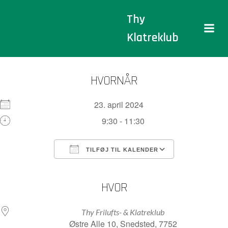
Videre
Thy
til
indhold
Klatreklub
HVORNÅR
23. april 2024
9:30 - 11:30
TILFØJ TIL KALENDER
Download ICS
Google Kalender
iCalendar
Office 365
Outlook Live
HVOR
Thy Frilufts- & Klatreklub
Østre Alle 10, Snedsted, 7752