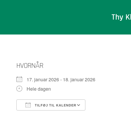
Videre
til
Thy K
indhold
HVORNÅR
17. januar 2026 - 18. januar 2026
Hele dagen
TILFØJ TIL KALENDER
Download ICS
Google Kalender
iCalendar
Office 365
Outlook Live