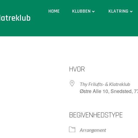
HOME
KLUBBEN
KLATRING
latreklub
HVOR
Thy Frilufts- & Klatreklub
Østre Alle 10, Snedsted, 
BEGIVENHEDSTYPE
Arrangement