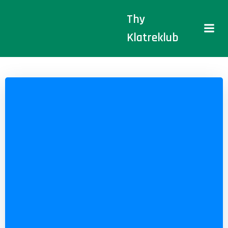
Videre
Thy
til
indhold
Klatreklub