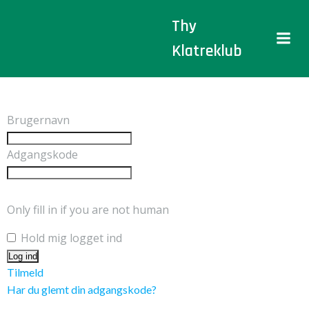
Videre
Thy
til
indhold
Klatreklub
Brugernavn
Adgangskode
Only fill in if you are not human
Hold mig logget ind
Tilmeld
Har du glemt din adgangskode?